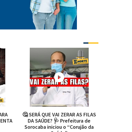
ARA
🤔 SERÁ QUE VAI ZERAR AS FILAS
CONTINUA 
DENTA
DA SAÚDE? 🩺 Prefeitura de
Após man
Sorocaba iniciou o “Corujão da
aprovam 