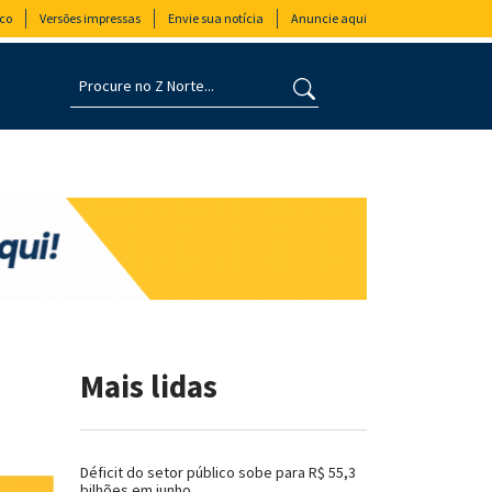
co
Versões impressas
Envie sua notícia
Anuncie aqui
Mais lidas
Déficit do setor público sobe para R$ 55,3
bilhões em junho