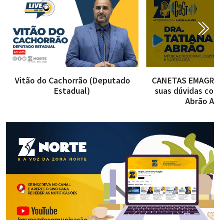
Vitão do Cachorrão (Deputado
CANETAS EMAGREC
Estadual)
suas dúvidas com
Abrão AO