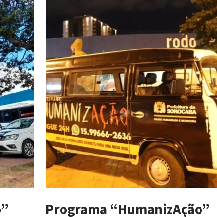
o”
Programa “HumanizAção”