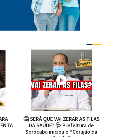
ARA
🤔 SERÁ QUE VAI ZERAR AS FILAS
CONTINUA 
DENTA
DA SAÚDE? 🩺 Prefeitura de
Após man
Sorocaba iniciou o “Corujão da
aprovam 