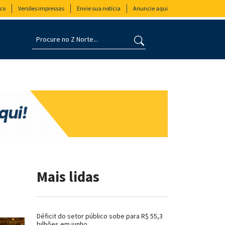
co
Versões impressas
Envie sua notícia
Anuncie aqui
Mais lidas
Déficit do setor público sobe para R$ 55,3
bilhões em junho