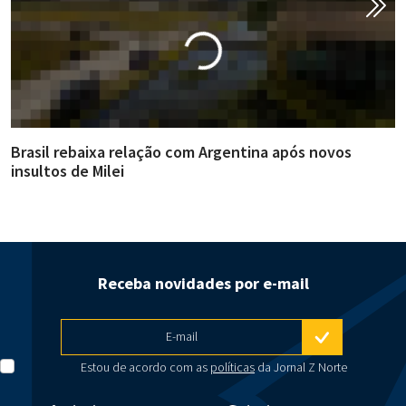
Brasil rebaixa relação com Argentina após novos
F
insultos de Milei
e
Receba novidades por e-mail
E-mail
Estou de acordo com as
políticas
da Jornal Z Norte