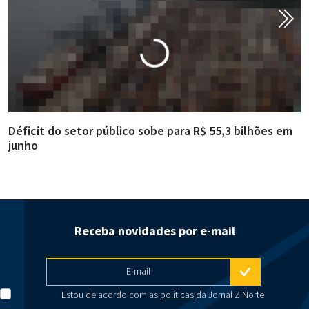
Déficit do setor público sobe para R$ 55,3 bilhões em
R
junho
g
Receba novidades por e-mail
E-mail
Estou de acordo com as
políticas
da Jornal Z Norte