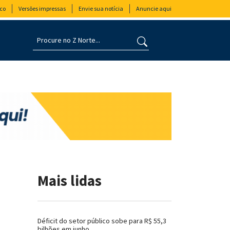
co
Versões impressas
Envie sua notícia
Anuncie aqui
Mais lidas
Déficit do setor público sobe para R$ 55,3
bilhões em junho