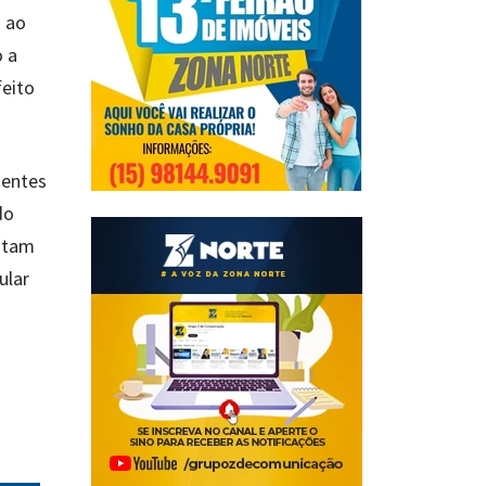
m ao
o a
feito
dentes
do
ontam
ular