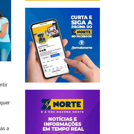
ntir
lquer
as a