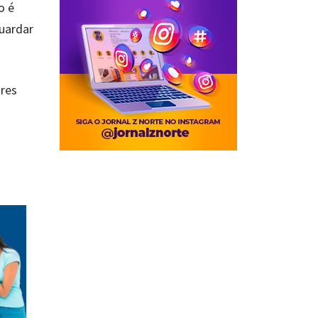
o é
guardar
ores