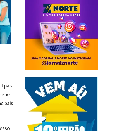
al para
segue
cipais
cesso