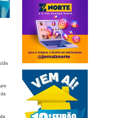
stão
irir
 da
ada