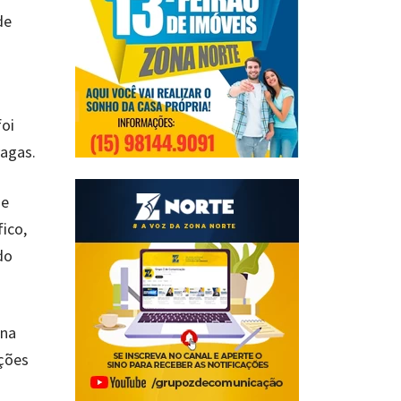
de
foi
agas.
de
ico,
do
 na
ações