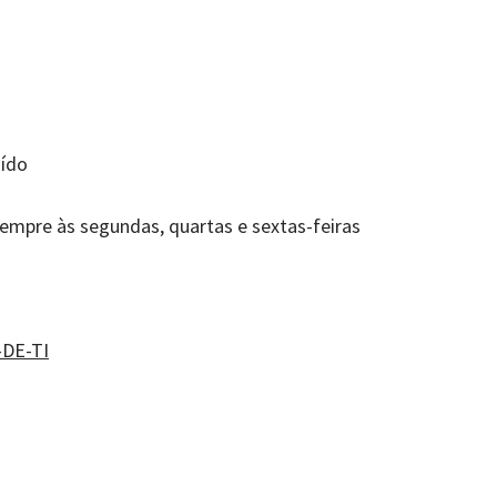
uído
sempre às segundas, quartas e sextas-feiras
-DE-TI