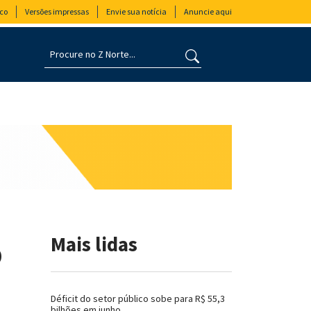
co
Versões impressas
Envie sua notícia
Anuncie aqui
o
Mais lidas
Déficit do setor público sobe para R$ 55,3
bilhões em junho