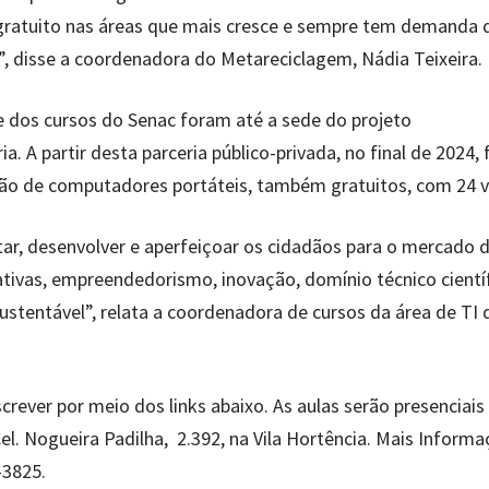
gratuito nas áreas que mais cresce e sempre tem demanda 
, disse a coordenadora do Metareciclagem, Nádia Teixeira.
te dos cursos do Senac foram até a sede do projeto
 A partir desta parceria público-privada, no final de 2024, 
o de computadores portáteis, também gratuitos, com 24 v
ar, desenvolver e aperfeiçoar os cidadãos para o mercado 
ivas, empreendedorismo, inovação, domínio técnico científ
 sustentável”, relata a coordenadora de cursos da área de TI 
crever por meio dos links abaixo. As aulas serão presenciais
el. Nogueira Padilha, 2.392, na Vila Hortência. Mais Inform
-3825.