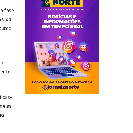
 a fase
 vida,
ssume
ano.
mente
tixas-
 delas
ma