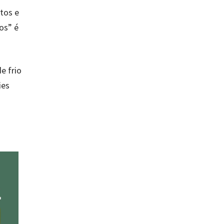
tos e
os” é
e frio
ies