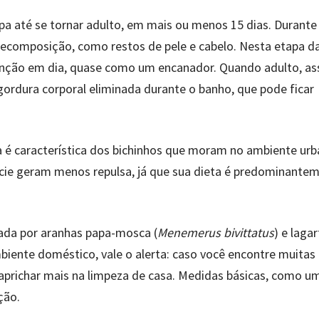
upa até se tornar adulto, em mais ou menos 15 dias. Durante
decomposição, como restos de pele e cabelo. Nesta etapa da
enção em dia, quase como um encanador. Quando adulto, a
gordura corporal eliminada durante o banho, que pode ficar
é característica dos bichinhos que moram no ambiente urb
écie geram menos repulsa, já que sua dieta é predominante
dada por aranhas papa-mosca (
Menemerus bivittatus
) e lagar
biente doméstico, vale o alerta: caso você encontre muitas
 caprichar mais na limpeza de casa. Medidas básicas, como u
ação.