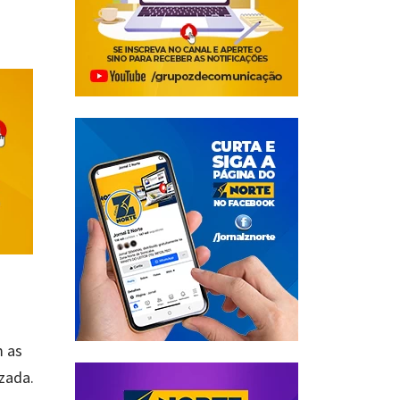
m as
izada.