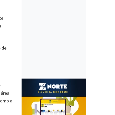
a
te
à
e de
e
 área
 como a