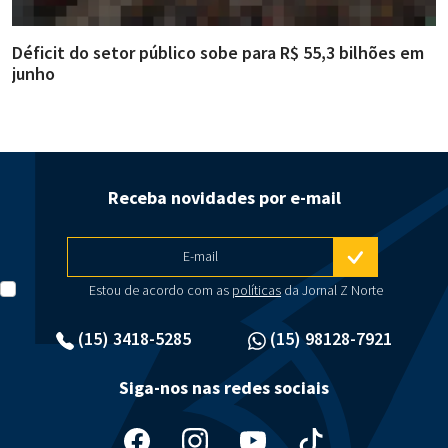
Déficit do setor público sobe para R$ 55,3 bilhões em
R
junho
g
Receba novidades por e-mail
E-mail
Estou de acordo com as
políticas
da Jornal Z Norte
(15) 3418-5285
(15) 98128-7921
Siga-nos nas redes sociais