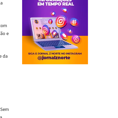
na
 com
ção e
e da
l Sem
 a