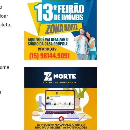
 a
doar
oleta,
olume
a