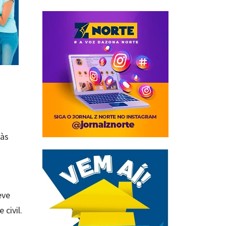
 às
eve
civil.