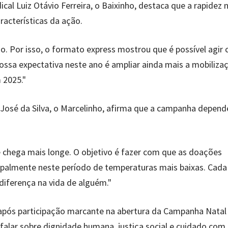
al Luiz Otávio Ferreira, o Baixinho, destaca que a rapidez 
racterísticas da ação.
o. Por isso, o formato express mostrou que é possível agir
ssa expectativa neste ano é ampliar ainda mais a mobiliza
 2025."
o José da Silva, o Marcelinho, afirma que a campanha depend
e chega mais longe. O objetivo é fazer com que as doações
ipalmente neste período de temperaturas mais baixas. Cada
diferença na vida de alguém."
to após participação marcante na abertura da Campanha Nata
alar sobre dignidade humana, justiça social e cuidado com