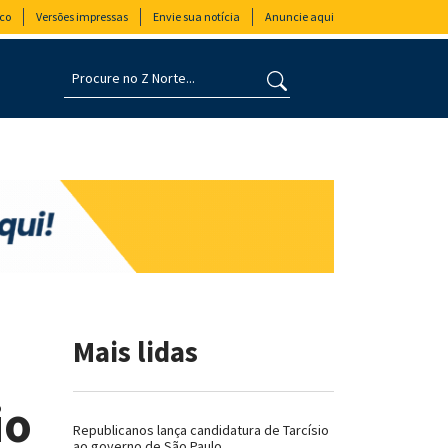
co
Versões impressas
Envie sua notícia
Anuncie aqui
Mais lidas
io
Republicanos lança candidatura de Tarcísio
ao governo de São Paulo