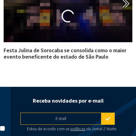
Festa Julina de Sorocaba se consolida como o maior
E
evento beneficente do estado de São Paulo
m
Receba novidades por e-mail
E-mail
Estou de acordo com as
políticas
da Jornal Z Norte