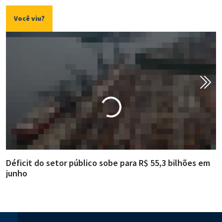
Você viu?
Déficit do setor público sobe para R$ 55,3 bilhões em
R
junho
g