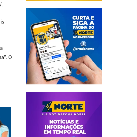
/
.
is
ma
ha”. O