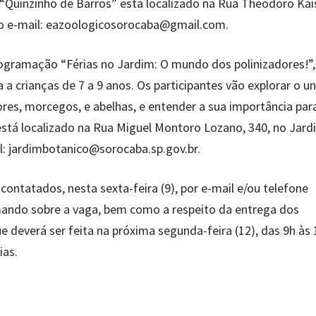
“Quinzinho de Barros” está localizado na Rua Theodoro Kais
elo e-mail: eazoologicosorocaba@gmail.com.
rogramação “Férias no Jardim: O mundo dos polinizadores!”,
a a crianças de 7 a 9 anos. Os participantes vão explorar o u
ores, morcegos, e abelhas, e entender a sua importância par
stá localizado na Rua Miguel Montoro Lozano, 340, no Jard
l: jardimbotanico@sorocaba.sp.gov.br.
ntatados, nesta sexta-feira (9), por e-mail e/ou telefone
mando sobre a vaga, bem como a respeito da entrega dos
 deverá ser feita na próxima segunda-feira (12), das 9h às 
ias.