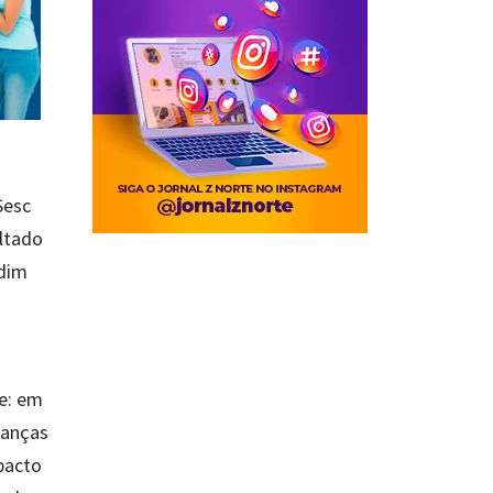
Sesc
ltado
rdim
ce: em
ianças
mpacto