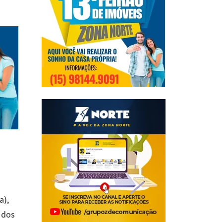
a),
s dos