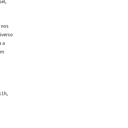
el,
 nos
niverso
a a
im
11h,