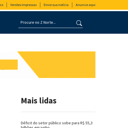
co
Versões impressas
Envie sua notícia
Anuncie aqui
Mais lidas
Déficit do setor público sobe para R$ 55,3
bilhões em junho