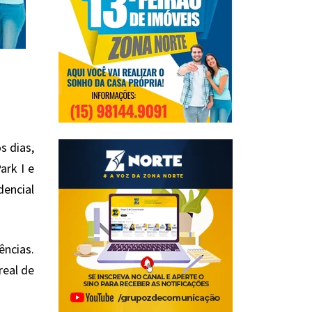
s dias,
ark I e
dencial
ências.
real de