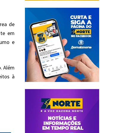
área de
ste em
nsumo e
o. Além
eitos à