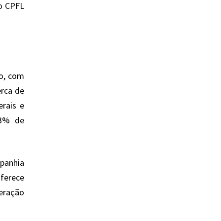
vo CPFL
ro, com
erca de
erais e
13% de
mpanhia
ferece
eração