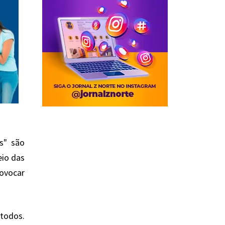
s" são
eio das
ovocar
todos.