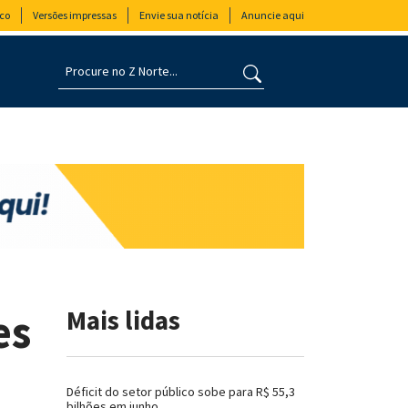
co
Versões impressas
Envie sua notícia
Anuncie aqui
es
Mais lidas
Déficit do setor público sobe para R$ 55,3
bilhões em junho