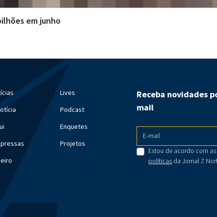
 bilhões em junho
ícias
Lives
Receba novidades po
mail
otícia
Podcast
ui
Enquetes
E-mail
mpressas
Projetos
Estou de acordo com as
meiro
políticas
da Jornal Z Nor