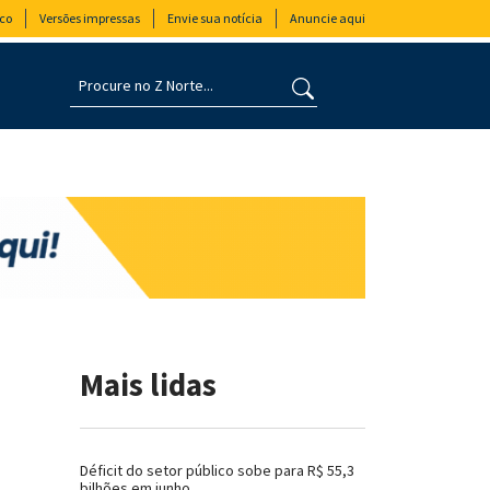
co
Versões impressas
Envie sua notícia
Anuncie aqui
Mais lidas
Déficit do setor público sobe para R$ 55,3
bilhões em junho