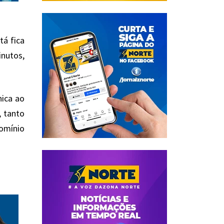
tá fica
inutos,
nica ao
, tanto
domínio