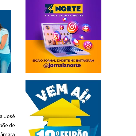
da José
spõe de
Câmara