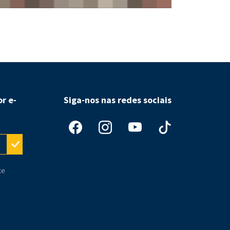
Republicanos l
r e-
Siga-nos nas redes sociais
te