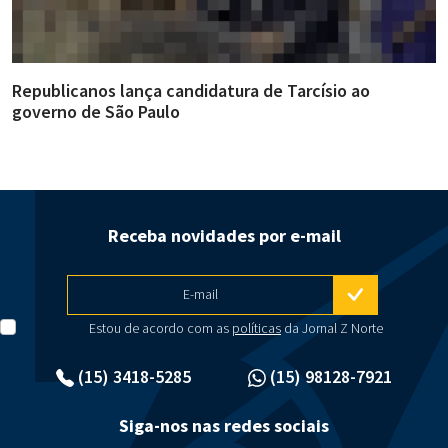
Republicanos lança candidatura de Tarcísio ao
A
governo de São Paulo
i
Receba novidades por e-mail
E-mail
Estou de acordo com as
políticas
da Jornal Z Norte
(15) 3418-5285
(15) 98128-7921
Siga-nos nas redes sociais