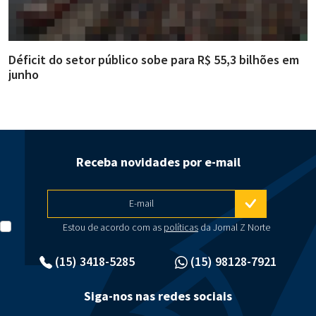
Déficit do setor público sobe para R$ 55,3 bilhões em
R
junho
g
Receba novidades por e-mail
E-mail
Estou de acordo com as
políticas
da Jornal Z Norte
(15) 3418-5285
(15) 98128-7921
Siga-nos nas redes sociais