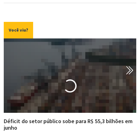
Você viu?
Déficit do setor público sobe para R$ 55,3 bilhões em
R
junho
g