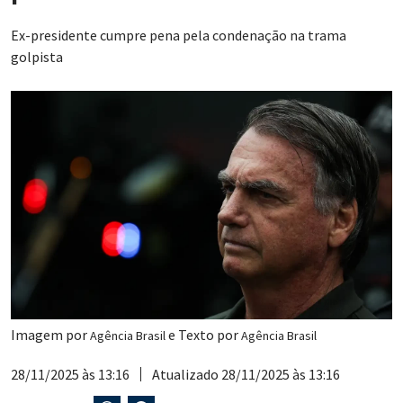
Ex-presidente cumpre pena pela condenação na trama
golpista
Imagem por
e Texto por
Agência Brasil
Agência Brasil
28/11/2025 às 13:16
Atualizado 28/11/2025 às 13:16