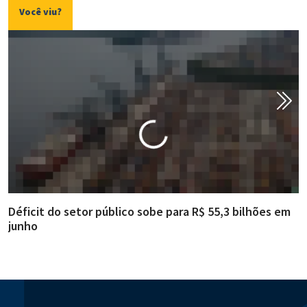
Você viu?
Déficit do setor público sobe para R$ 55,3 bilhões em
R
junho
g