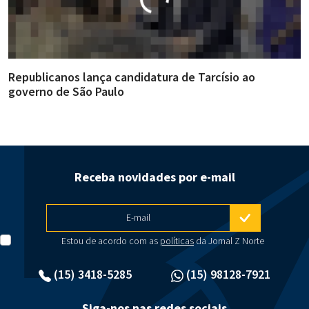
Republicanos lança candidatura de Tarcísio ao
A
governo de São Paulo
i
Receba novidades por e-mail
E-mail
Estou de acordo com as
políticas
da Jornal Z Norte
(15) 3418-5285
(15) 98128-7921
Siga-nos nas redes sociais