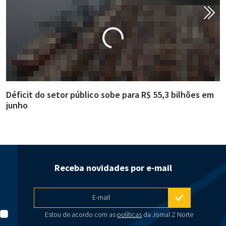
Déficit do setor público sobe para R$ 55,3 bilhões em
R
junho
g
Receba novidades por e-mail
E-mail
Estou de acordo com as
políticas
da Jornal Z Norte