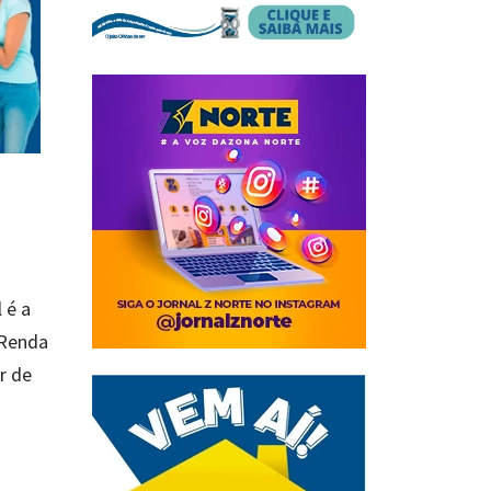
 é a
 Renda
r de