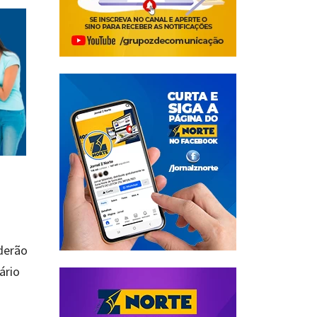
derão
ário