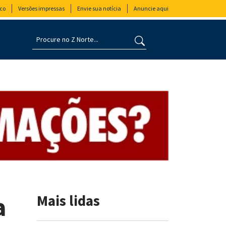
co
Versões impressas
Envie sua notícia
Anuncie aqui
a
Mais lidas