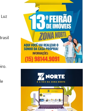
 Luz
rasil
iro.
de