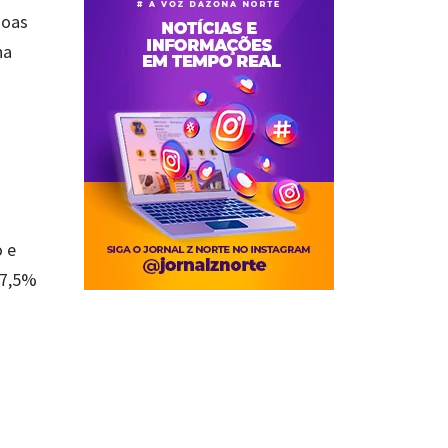
soas
na
o e
27,5%