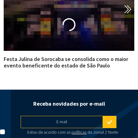
Festa Julina de Sorocaba se consolida como o maior
B
evento beneficente do estado de São Paulo
i
Receba novidades por e-mail
E-mail
Estou de acordo com as
políticas
da Jornal Z Norte