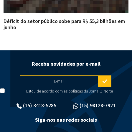
Déficit do setor público sobe para R$ 55,3 bilhões em
R
junho
g
Receba novidades por e-mail
E-mail
Estou de acordo com as
políticas
da Jornal Z Norte
(15) 3418-5285
(15) 98128-7921
Siga-nos nas redes sociais