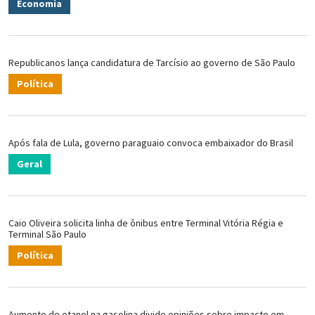
Economia
Republicanos lança candidatura de Tarcísio ao governo de São Paulo
Política
Após fala de Lula, governo paraguaio convoca embaixador do Brasil
Geral
Caio Oliveira solicita linha de ônibus entre Terminal Vitória Régia e
Terminal São Paulo
Política
Aumento de etanol na gasolina divide opiniões sobre impacto em