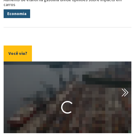
carros
Economia
Você viu?