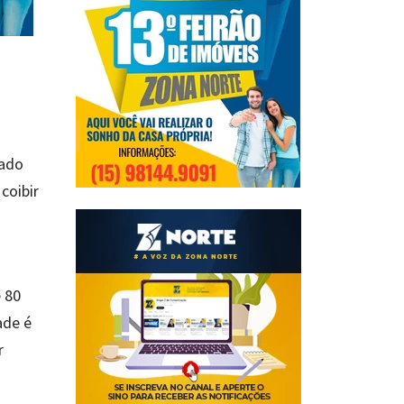
tado
coibir
 80
ade é
r