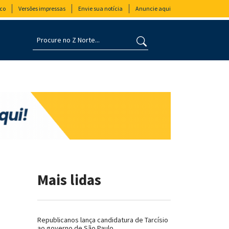
co
Versões impressas
Envie sua notícia
Anuncie aqui
Mais lidas
Republicanos lança candidatura de Tarcísio
ao governo de São Paulo