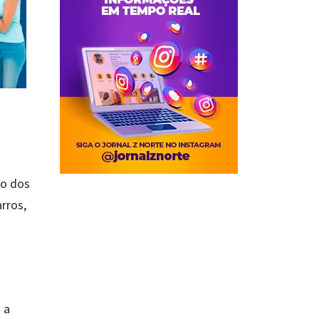
do dos
rros,
 a