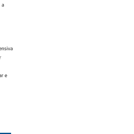
 a
ensiva
r
o
ar e