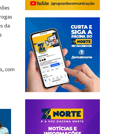
lhões
drogas
es da
s
es, com