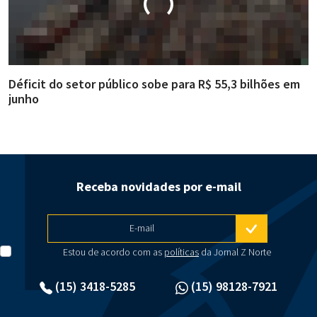
Déficit do setor público sobe para R$ 55,3 bilhões em
R
junho
g
Receba novidades por e-mail
E-mail
Estou de acordo com as
políticas
da Jornal Z Norte
(15) 3418-5285
(15) 98128-7921