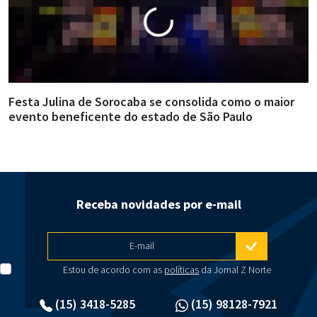
Festa Julina de Sorocaba se consolida como o maior
E
evento beneficente do estado de São Paulo
m
Receba novidades por e-mail
E-mail
Estou de acordo com as
políticas
da Jornal Z Norte
(15) 3418-5285
(15) 98128-7921