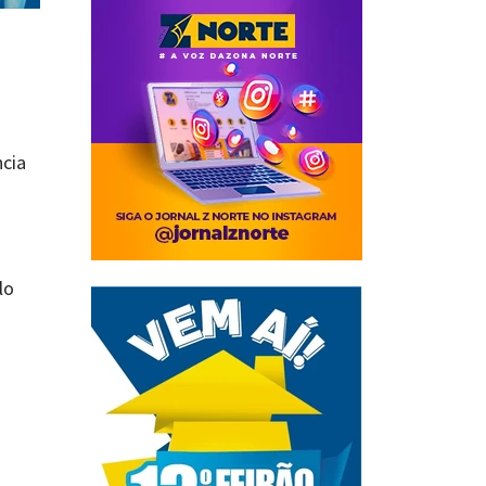
ncia
lo