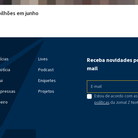
 bilhões em junho
ícias
Lives
Receba novidades po
mail
otícia
Podcast
ui
Enquetes
E-mail
mpressas
Projetos
Estou de acordo com as
meiro
políticas
da Jornal Z Nor