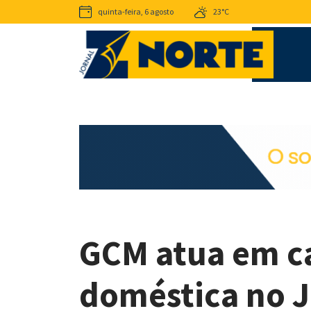
quinta-feira, 6 agosto
23°C
GCM atua em ca
doméstica no J