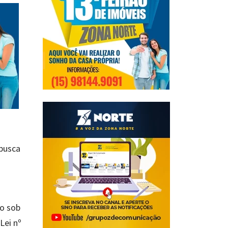
 busca
i
do sob
Lei nº