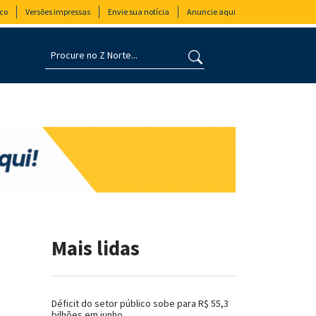
co
Versões impressas
Envie sua notícia
Anuncie aqui
Mais lidas
Déficit do setor público sobe para R$ 55,3
bilhões em junho