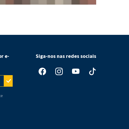
Republicanos l
r e-
Siga-nos nas redes sociais
te