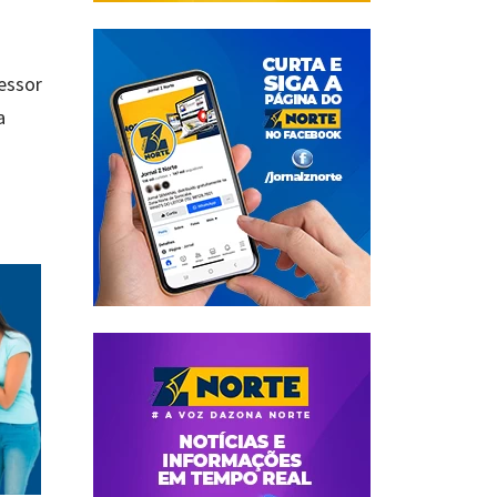
essor
a