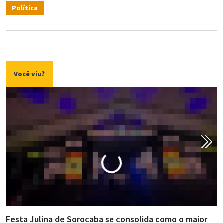
Política
Você viu?
Festa Julina de Sorocaba se consolida como o maior
E