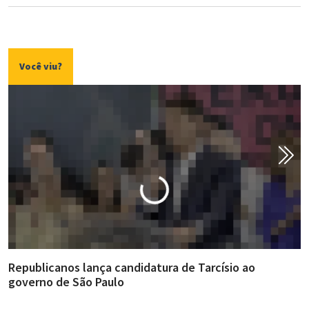
Você viu?
Republicanos lança candidatura de Tarcísio ao
A
governo de São Paulo
i