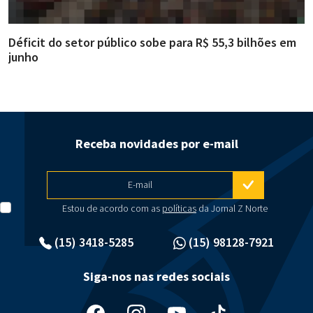
Déficit do setor público sobe para R$ 55,3 bilhões em
R
junho
g
Receba novidades por e-mail
E-mail
Estou de acordo com as
políticas
da Jornal Z Norte
(15) 3418-5285
(15) 98128-7921
Siga-nos nas redes sociais