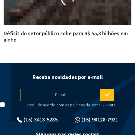
Déficit do setor público sobe para R$ 55,3 bilhões em
R
junho
g
Receba novidades por e-mail
E-mail
Estou de acordo com as
políticas
da Jornal Z Norte
(15) 3418-5285
(15) 98128-7921
Siga-nos nas redes sociais