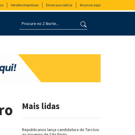
co
Versões impressas
Envie sua notícia
Anuncie aqui
ro
Mais lidas
Republicanos lança candidatura de Tarcísio
ao governo de São Paulo