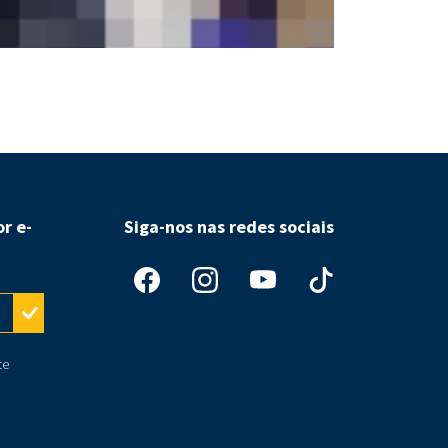
Aumento de eta
r e-
Siga-nos nas redes sociais
te