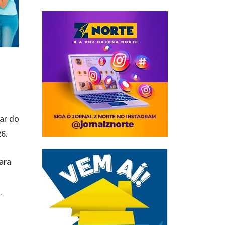
nar do
6.
ara
.