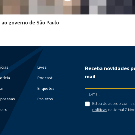
o ao governo de São Paulo
ícias
Lives
Receba novidades po
mail
otícia
Podcast
ui
Enquetes
E-mail
mpressas
Projetos
Estou de acordo com as
meiro
políticas
da Jornal Z Nor