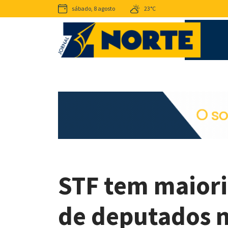
sábado, 8 agosto
23°C
STF tem maior
de deputados n