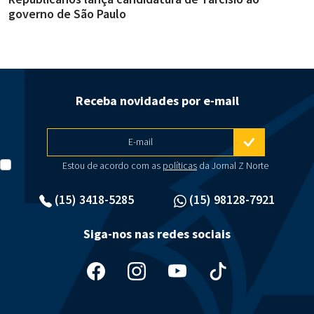
governo de São Paulo
i
Receba novidades por e-mail
E-mail
Estou de acordo com as
políticas
da Jornal Z Norte
(15) 3418-5285
(15) 98128-7921
Siga-nos nas redes sociais