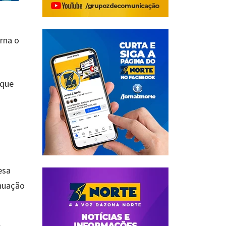
rna o
 que
esa
inuação