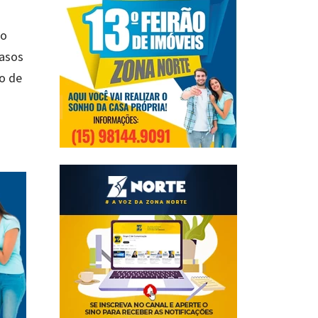
do
casos
co de