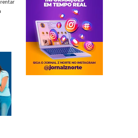
frentar
a