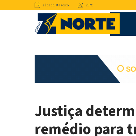
sábado, 8 agosto
23°C
Justiça determ
remédio para t