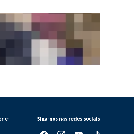
Aumento de eta
r e-
Siga-nos nas redes sociais