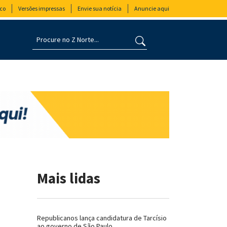
co
Versões impressas
Envie sua notícia
Anuncie aqui
Mais lidas
Republicanos lança candidatura de Tarcísio
ao governo de São Paulo