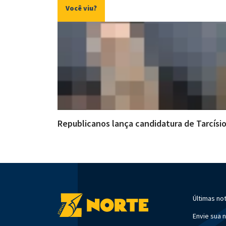
Você viu?
Republicanos lança candidatura de Tarcísi
Últimas not
Envie sua n