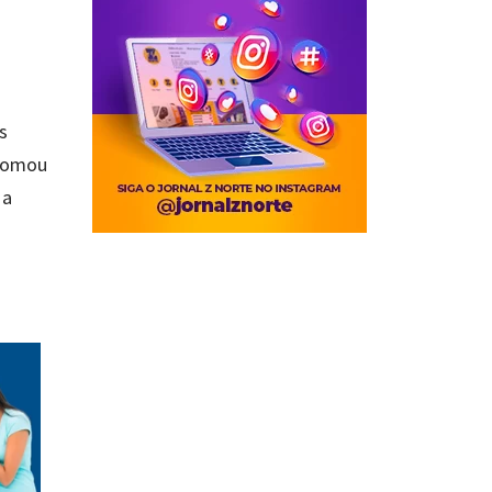
s
 tomou
 a