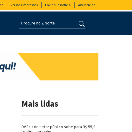
co
Versões impressas
Envie sua notícia
Anuncie aqui
Mais lidas
Déficit do setor público sobe para R$ 55,3
bilhões em junho