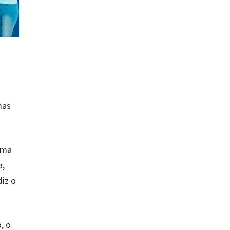
mas
rma
a,
diz o
, o