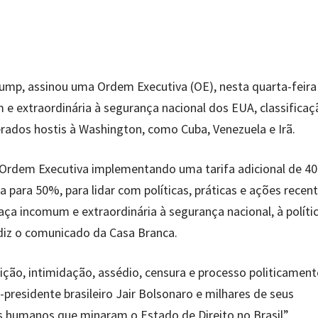
ump, assinou uma Ordem Executiva (OE), nesta quarta-feira 
e extraordinária à segurança nacional dos EUA, classificaç
rados hostis à Washington, como Cuba, Venezuela e Irã.
 Ordem Executiva implementando uma tarifa adicional de 4
ifa para 50%, para lidar com políticas, práticas e ações recen
a incomum e extraordinária à segurança nacional, à políti
diz o comunicado da Casa Branca.
ção, intimidação, assédio, censura e processo politicament
presidente brasileiro Jair Bolsonaro e milhares de seus
os humanos que minaram o Estado de Direito no Brasil”.