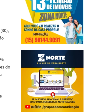
(30),
ão
0%
tes do
ca
e