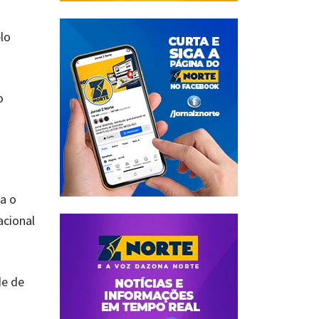
lo
o
a o
acional
de de