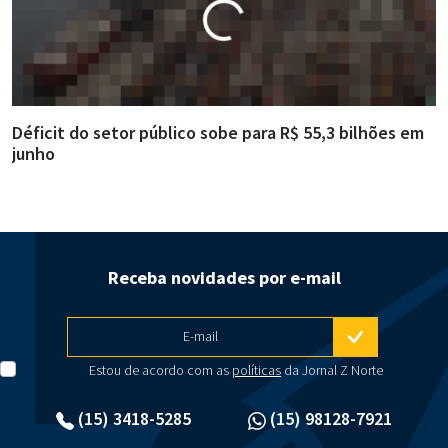
Déficit do setor público sobe para R$ 55,3 bilhões em
R
junho
g
Receba novidades por e-mail
E-mail
Estou de acordo com as
políticas
da Jornal Z Norte
(15) 3418-5285
(15) 98128-7921