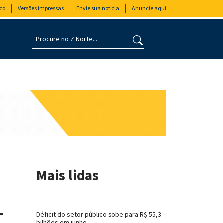
co
Versões impressas
Envie sua notícia
Anuncie aqui
Mais lidas
-
Déficit do setor público sobe para R$ 55,3
bilhões em junho