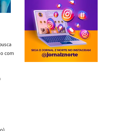
busca
ego com
a
o).