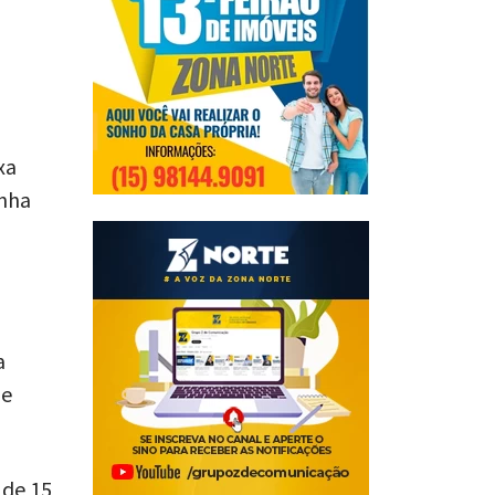
xa
inha
a
de
 de 15