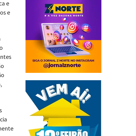
ca e
os e
a
ao
entes
ão
ão
,
s
cia
mente