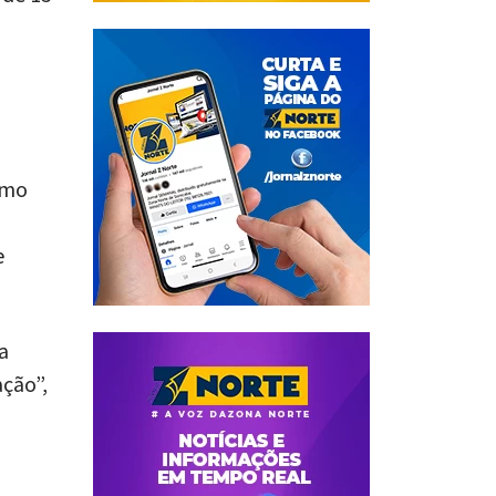
omo
e
a
ção”,