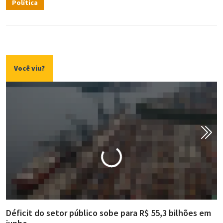
Política
Você viu?
Déficit do setor público sobe para R$ 55,3 bilhões em
R