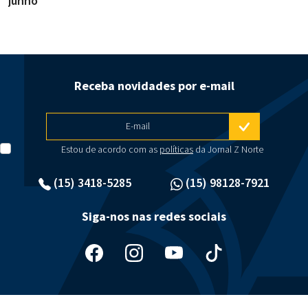
junho
g
Receba novidades por e-mail
E-mail
Estou de acordo com as
políticas
da Jornal Z Norte
(15) 3418-5285
(15) 98128-7921
Siga-nos nas redes sociais