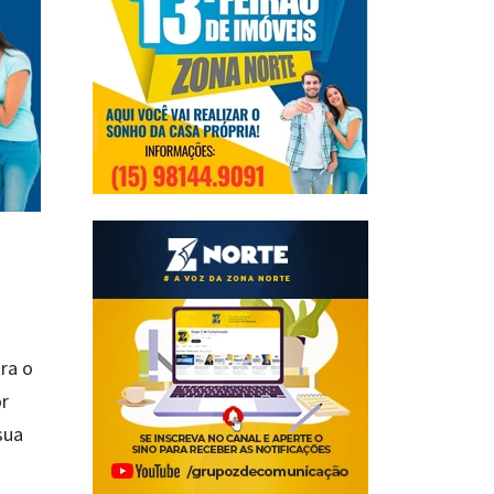
ra o
or
sua