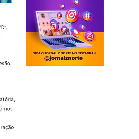
Dr.
a
esão.
atória,
ltimos
tração