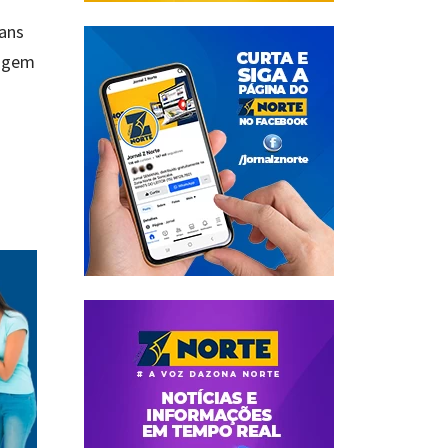
ians
tagem