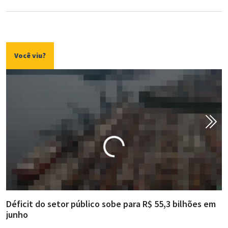
Você viu?
Déficit do setor público sobe para R$ 55,3 bilhões em
R
junho
g