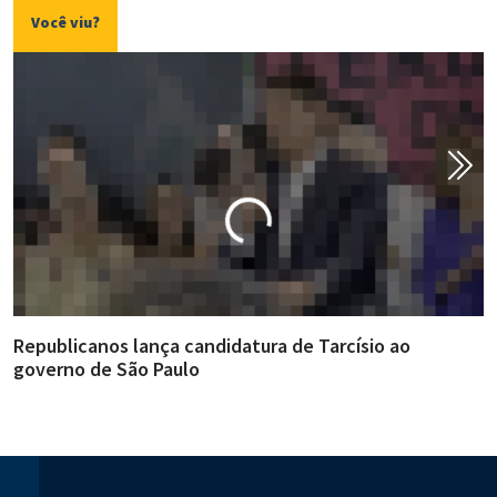
Você viu?
Republicanos lança candidatura de Tarcísio ao
A
governo de São Paulo
i