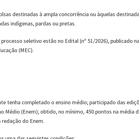
olsas destinadas à ampla concorrência ou àquelas destinad
das indígenas, pardas ou pretas.
processo seletivo estão no Edital (nº 51/2026), publicado n
Educação (MEC).
ante tenha completado o ensino médio; participado das ediç
no Médio (Enem); obtido, no mínimo, 450 pontos na média 
a redação do Enem.
os uma das seguintes condições: