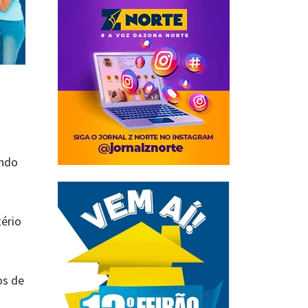
undo
tério
os de