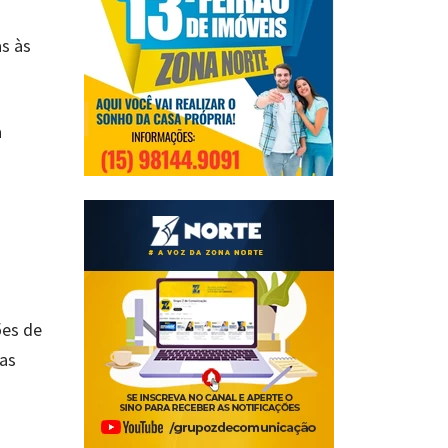
as às
a
ões de
das