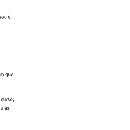
soa é
 em que
 curso,
ou às