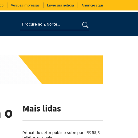
co
Versões impressas
Envie sua notícia
Anuncie aqui
 o
Mais lidas
Déficit do setor público sobe para R$ 55,3
bilhões em junho