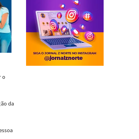
r o
ção da
pessoa