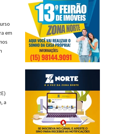
curso
ura em
 nos
m
RE)
, a