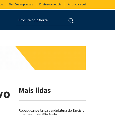
co
Versões impressas
Envie sua notícia
Anuncie aqui
vo
Mais lidas
Republicanos lança candidatura de Tarcísio
ao governo de São Paulo