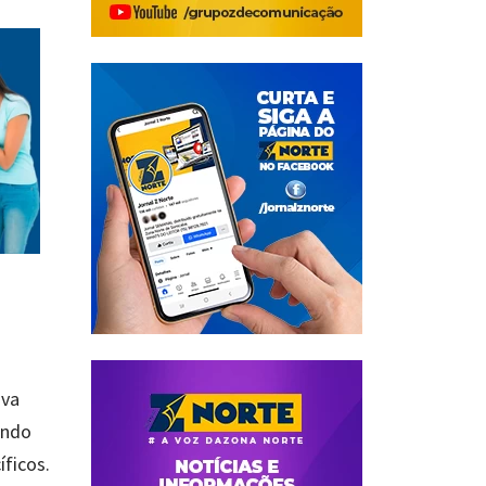
ova
endo
ficos.