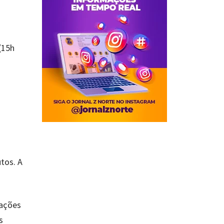
(15h
tos. A
rações
s