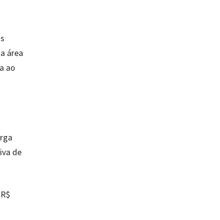
os
a área
da ao
arga
iva de
 R$