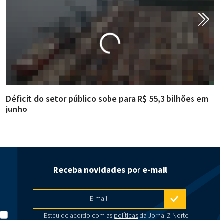
Déficit do setor público sobe para R$ 55,3 bilhões em
R
junho
g
Receba novidades por e-mail
E-mail
Estou de acordo com as
políticas
da Jornal Z Norte