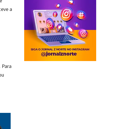
e
teve a
. Para
ou