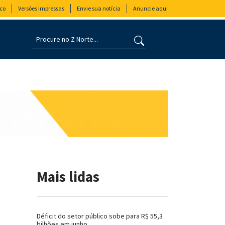
co
Versões impressas
Envie sua notícia
Anuncie aqui
Mais lidas
Déficit do setor público sobe para R$ 55,3
bilhões em junho