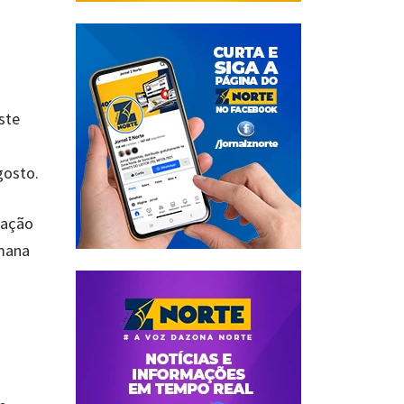
ste
gosto.
ração
emana