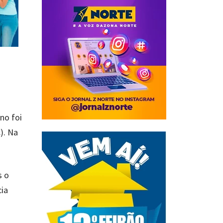
no foi
). Na
s o
cia