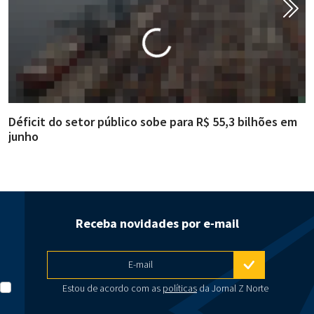
Déficit do setor público sobe para R$ 55,3 bilhões em
R
junho
g
Receba novidades por e-mail
E-mail
Estou de acordo com as
políticas
da Jornal Z Norte